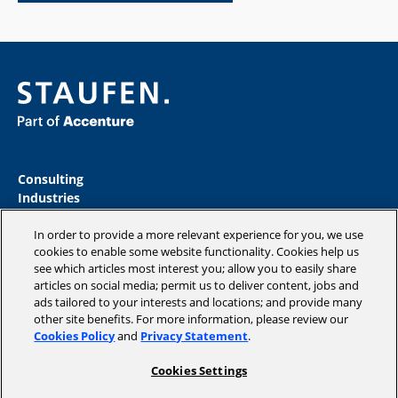
Consulting
Industries
Academy
In order to provide a more relevant experience for you, we use
Insights
cookies to enable some website functionality. Cookies help us
Magazine
see which articles most interest you; allow you to easily share
Company
articles on social media; permit us to deliver content, jobs and
ads tailored to your interests and locations; and provide many
other site benefits. For more information, please review our
Cookies Policy
and
Privacy Statement
.
Copyright © 2026 STAUFEN AG, part of Accenture.
Cookies Settings
Data privacy policy