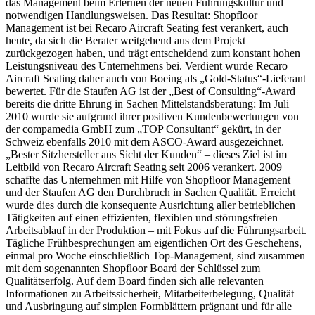
das Management beim Erlernen der neuen Führungskultur und
notwendigen Handlungsweisen. Das Resultat: Shopfloor
Management ist bei Recaro Aircraft Seating fest verankert, auch
heute, da sich die Berater weitgehend aus dem Projekt
zurückgezogen haben, und trägt entscheidend zum konstant hohen
Leistungsniveau des Unternehmens bei. Verdient wurde Recaro
Aircraft Seating daher auch von Boeing als „Gold-Status“-Lieferant
bewertet. Für die Staufen AG ist der „Best of Consulting“-Award
bereits die dritte Ehrung in Sachen Mittelstandsberatung: Im Juli
2010 wurde sie aufgrund ihrer positiven Kundenbewertungen von
der compamedia GmbH zum „TOP Consultant“ gekürt, in der
Schweiz ebenfalls 2010 mit dem ASCO-Award ausgezeichnet.
„Bester Sitzhersteller aus Sicht der Kunden“ – dieses Ziel ist im
Leitbild von Recaro Aircraft Seating seit 2006 verankert. 2009
schaffte das Unternehmen mit Hilfe von Shopfloor Management
und der Staufen AG den Durchbruch in Sachen Qualität. Erreicht
wurde dies durch die konsequente Ausrichtung aller betrieblichen
Tätigkeiten auf einen effizienten, flexiblen und störungsfreien
Arbeitsablauf in der Produktion – mit Fokus auf die Führungsarbeit.
Tägliche Frühbesprechungen am eigentlichen Ort des Geschehens,
einmal pro Woche einschließlich Top-Management, sind zusammen
mit dem sogenannten Shopfloor Board der Schlüssel zum
Qualitätserfolg. Auf dem Board finden sich alle relevanten
Informationen zu Arbeitssicherheit, Mitarbeiterbelegung, Qualität
und Ausbringung auf simplen Formblättern prägnant und für alle