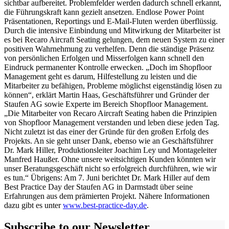
sichtbar aufbereitet. Problemfelder werden dadurch schnell erkannt,
die Führungskraft kann gezielt ansetzen. Endlose Power Point
Präsentationen, Reportings und E-Mail-Fluten werden überflüssig.
Durch die intensive Einbindung und Mitwirkung der Mitarbeiter ist
es bei Recaro Aircraft Seating gelungen, dem neuen System zu einer
positiven Wahrnehmung zu verhelfen. Denn die ständige Präsenz
von persönlichen Erfolgen und Misserfolgen kann schnell den
Eindruck permanenter Kontrolle erwecken. „Doch im Shopfloor
Management geht es darum, Hilfestellung zu leisten und die
Mitarbeiter zu befähigen, Probleme möglichst eigenständig lösen zu
können“, erklärt Martin Haas, Geschäftsführer und Gründer der
Staufen AG sowie Experte im Bereich Shopfloor Management.
„Die Mitarbeiter von Recaro Aircraft Seating haben die Prinzipien
von Shopfloor Management verstanden und leben diese jeden Tag.
Nicht zuletzt ist das einer der Gründe für den großen Erfolg des
Projekts. An sie geht unser Dank, ebenso wie an Geschäftsführer
Dr. Mark Hiller, Produktionsleiter Joachim Ley und Montageleiter
Manfred Haußer. Ohne unsere weitsichtigen Kunden könnten wir
unser Beratungsgeschäft nicht so erfolgreich durchführen, wie wir
es tun.“ Übrigens: Am 7. Juni berichtet Dr. Mark Hiller auf dem
Best Practice Day der Staufen AG in Darmstadt über seine
Erfahrungen aus dem prämierten Projekt. Nähere Informationen
dazu gibt es unter
www.best-practice-day.de
.
Subscribe to our Newsletter