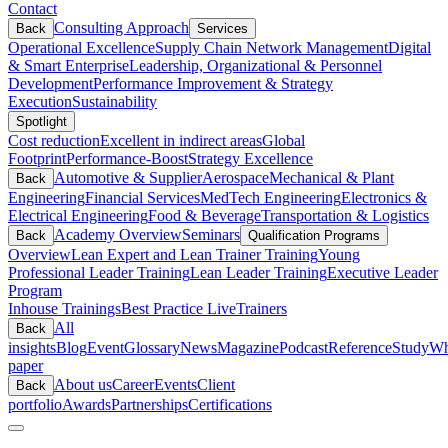
Contact
Consulting Approach
Back
Services
Operational Excellence
Supply Chain Network Management
Digital
& Smart Enterprise
Leadership, Organizational & Personnel
Development
Performance Improvement & Strategy
Execution
Sustainability
Spotlight
Cost reduction
Excellent in indirect areas
Global
Footprint
Performance-Boost
Strategy Excellence
Automotive & Supplier
Aerospace
Mechanical & Plant
Back
Engineering
Financial Services
MedTech Engineering
Electronics &
Electrical Engineering
Food & Beverage
Transportation & Logistics
Academy Overview
Seminars
Back
Qualification Programs
Overview
Lean Expert and Lean Trainer Training
Young
Professional Leader Training
Lean Leader Training
Executive Leader
Program
Inhouse Trainings
Best Practice Live
Trainers
All
Back
insights
Blog
Event
Glossary
News
Magazine
Podcast
Reference
Study
Wh
paper
About us
Career
Events
Client
Back
portfolio
Awards
Partnerships
Certifications